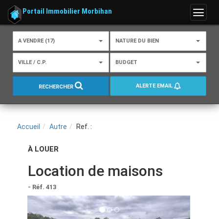
Portail Immobilier Morbihan
Menu
A VENDRE (17)
NATURE DU BIEN
VILLE / C.P.
BUDGET
ALERTE EMAIL
RECHERCHER
Accueil
Autre
Ref. :
À LOUER
Location de maisons
- Réf. 413