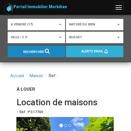
Portail Immobilier Morbihan
Menu
A VENDRE (17)
NATURE DU BIEN
VILLE / C.P.
BUDGET
ALERTE EMAIL
RECHERCHER
Accueil
Maison
Ref. :
À LOUER
Location de maisons
- Réf. PS17749