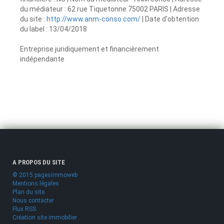
du médiateur : 62 rue Tiquetonne 75002 PARIS | Adresse
du site :
http://www.anm-conso.com/
| Date d'obtention
du label : 13/04/2018
Entreprise juridiquement et financièrement
indépendante
A PROPOS DU SITE
© 2015 pagesimmoweb
Mentions légales
Plan du site
Nous contacter
Flux RSS
Création site immobilier