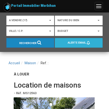
Portail Immobilier Morbihan
Menu
A VENDRE (17)
NATURE DU BIEN
VILLE / C.P.
BUDGET
ALERTE EMAIL
RECHERCHER
Accueil
Maison
Ref. :
À LOUER
Location de maisons
- Réf. MS12563