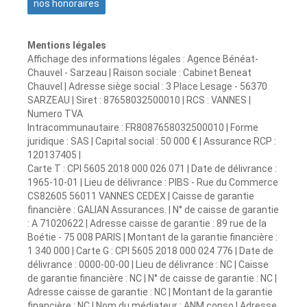
nos honoraires
Mentions légales
Affichage des informations légales : Agence Bénéat-
Chauvel - Sarzeau | Raison sociale : Cabinet Beneat
Chauvel | Adresse siège social : 3 Place Lesage - 56370
SARZEAU | Siret : 87658032500010 | RCS : VANNES |
Numero TVA
Intracommunautaire : FR8087658032500010 | Forme
juridique : SAS | Capital social : 50 000 € | Assurance RCP :
120137405 |
Carte T : CPI 5605 2018 000 026 071 | Date de délivrance :
1965-10-01 | Lieu de délivrance : PIBS - Rue du Commerce
CS82605 56011 VANNES CEDEX | Caisse de garantie
financière : GALIAN Assurances. | N° de caisse de garantie
: A 71020622 | Adresse caisse de garantie : 89 rue de la
Boétie - 75 008 PARIS | Montant de la garantie financière :
1 340 000 | Carte G : CPI 5605 2018 000 024 776 | Date de
délivrance : 0000-00-00 | Lieu de délivrance : NC | Caisse
de garantie financière : NC | N° de caisse de garantie : NC |
Adresse caisse de garantie : NC | Montant de la garantie
financière : NC | Nom du médiateur : ANM conso | Adresse