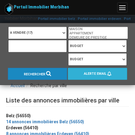
Portail Immobilier Morbihan
Menu
Immobilier Morbihan
,
,
Portail immobilier belz
Portail immobilier erdeven
Portail 
ALERTE EMAIL
RECHERCHER
Accueil
Recherche par ville
Liste des annonces immobilières par ville
Belz (56550)
14 annonces immobilières Belz (56550)
Erdeven (56410)
8 annonces immobilières Erdeven (56410)