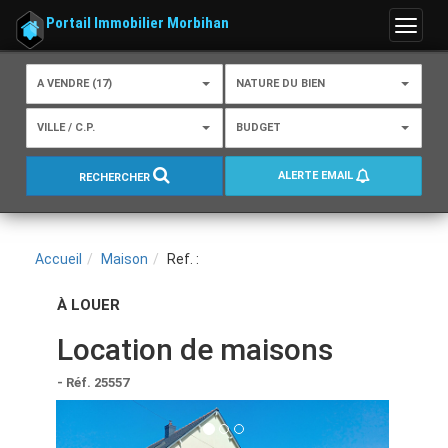
Portail Immobilier Morbihan
Menu
A VENDRE (17)
NATURE DU BIEN
VILLE / C.P.
BUDGET
ALERTE EMAIL
RECHERCHER
Accueil
Maison
Ref. :
À LOUER
Location de maisons
- Réf. 25557