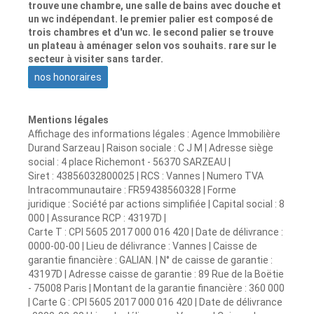
trouve une chambre, une salle de bains avec douche et
un wc indépendant. le premier palier est composé de
trois chambres et d'un wc. le second palier se trouve
un plateau à aménager selon vos souhaits. rare sur le
secteur à visiter sans tarder.
nos honoraires
Mentions légales
Affichage des informations légales : Agence Immobilière
Durand Sarzeau | Raison sociale : C J M | Adresse siège
social : 4 place Richemont - 56370 SARZEAU |
Siret : 43856032800025 | RCS : Vannes | Numero TVA
Intracommunautaire : FR59438560328 | Forme
juridique : Société par actions simplifiée | Capital social : 8
000 | Assurance RCP : 43197D |
Carte T : CPI 5605 2017 000 016 420 | Date de délivrance :
0000-00-00 | Lieu de délivrance : Vannes | Caisse de
garantie financière : GALIAN. | N° de caisse de garantie :
43197D | Adresse caisse de garantie : 89 Rue de la Boëtie
- 75008 Paris | Montant de la garantie financière : 360 000
| Carte G : CPI 5605 2017 000 016 420 | Date de délivrance