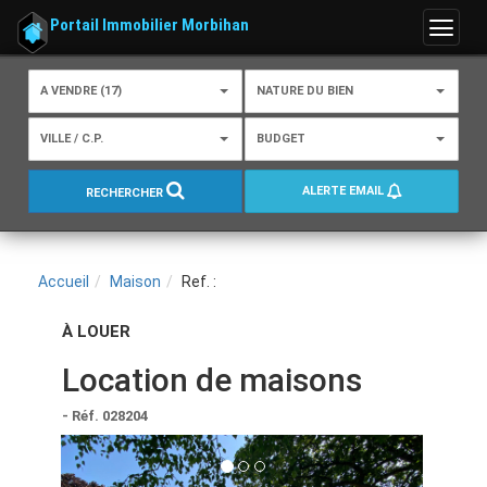
Portail Immobilier Morbihan
Menu
A VENDRE (17)
NATURE DU BIEN
VILLE / C.P.
BUDGET
ALERTE EMAIL
RECHERCHER
Accueil
Maison
Ref. :
À LOUER
Location de maisons
- Réf. 028204