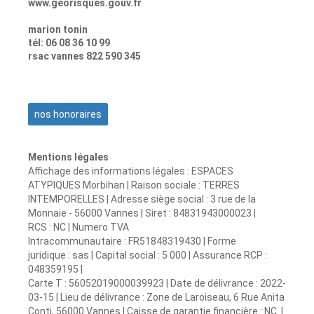
www.georisques.gouv.fr
marion tonin
tél: 06 08 36 10 99
rsac vannes 822 590 345
nos honoraires
Mentions légales
Affichage des informations légales : ESPACES
ATYPIQUES Morbihan | Raison sociale : TERRES
INTEMPORELLES | Adresse siège social : 3 rue de la
Monnaie - 56000 Vannes | Siret : 84831943000023 |
RCS : NC | Numero TVA
Intracommunautaire : FR51848319430 | Forme
juridique : sas | Capital social : 5 000 | Assurance RCP :
048359195 |
Carte T : 56052019000039923 | Date de délivrance : 2022-
03-15 | Lieu de délivrance : Zone de Laroiseau, 6 Rue Anita
Conti, 56000 Vannes | Caisse de garantie financière : NC. |