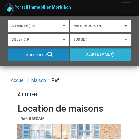
Portail Immobilier Morbihan
Menu
A VENDRE (17)
NATURE DU BIEN
VILLE / C.P.
BUDGET
ALERTE EMAIL
RECHERCHER
Accueil
Maison
Ref. :
À LOUER
Location de maisons
- Réf. 585EAM