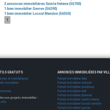
2 annonces immobilières Sainte Helene (56700)
1 bien immobilier Gavres (56290)
1 bien immobilier Locoal Mendon (56550)
1
UTILS GRATUITS
ANNONCES IMMOBILIÈRES PAR VILL
ences et mandataires
Portail immobilier belz
édit immobilier
Portail immobilier erdeven
Portail immobilier plouhinec
annonces
Portail immobilier etel
Portail immobilier ploemel
lite vos projets immobilier :
Portail immobilier sainte helene
.info
Portail immobilier locoal mendon
Portail immobilier gavres