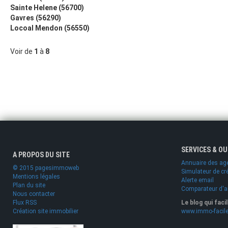
Sainte Helene (56700)
Gavres (56290)
Locoal Mendon (56550)
Voir de
1
à
8
SERVICES & O
A PROPOS DU SITE
Annuaire des ag
© 2015 pagesimmoweb
Simulateur de cr
Mentions légales
Alerte email
Plan du site
Comparateur d'
Nous contacter
Flux RSS
Le blog qui faci
Création site immobilier
www.immo-facile