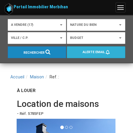
Portail Immobilier Morbihan
Menu
A VENDRE (17)
NATURE DU BIEN
VILLE / C.P.
BUDGET
ALERTE EMAIL
RECHERCHER
Accueil
Maison
Ref. :
À LOUER
Location de maisons
- Réf. 5785FEP