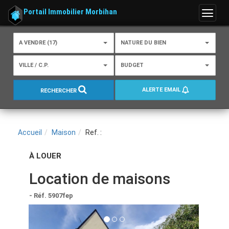
Portail Immobilier Morbihan
Menu
A VENDRE (17)
NATURE DU BIEN
VILLE / C.P.
BUDGET
ALERTE EMAIL
RECHERCHER
Accueil
Maison
Ref. :
À LOUER
Location de maisons
- Réf. 5907fep