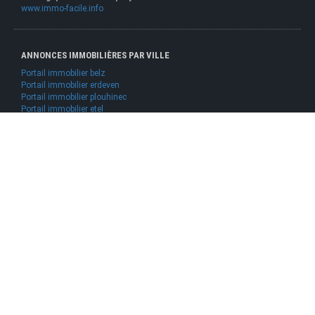
www.immo-facile.info
ANNONCES IMMOBILIÈRES PAR VILLE
Portail immobilier belz
Portail immobilier erdeven
Portail immobilier plouhinec
Portail immobilier etel
Portail immobilier ploemel
Portail immobilier sainte helene
Portail immobilier locoal mendon
Portail immobilier gavres
ALLIANCE ADAO
PORTAILS IMMOBILIER PAR RÉGION