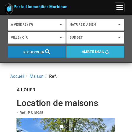
Portail Immobilier Morbihan
Menu
A VENDRE (17)
NATURE DU BIEN
VILLE / C.P.
BUDGET
ALERTE EMAIL
RECHERCHER
Accueil
Maison
Ref. :
À LOUER
Location de maisons
- Réf. PS18985