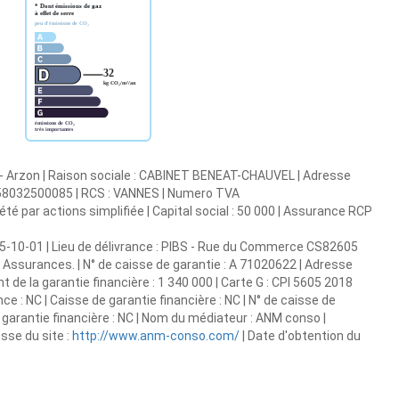
 - Arzon | Raison sociale : CABINET BENEAT-CHAUVEL | Adresse
87658032500085 | RCS : VANNES | Numero TVA
é par actions simplifiée | Capital social : 50 000 | Assurance RCP
965-10-01 | Lieu de délivrance : PIBS - Rue du Commerce CS82605
Assurances. | N° de caisse de garantie : A 71020622 | Adresse
t de la garantie financière : 1 340 000 | Carte G : CPI 5605 2018
ce : NC | Caisse de garantie financière : NC | N° de caisse de
a garantie financière : NC | Nom du médiateur : ANM conso |
sse du site :
http://www.anm-conso.com/
| Date d'obtention du