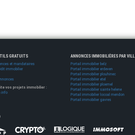
UTILS GRATUITS
ANNONCES IMMOBILIÈRES PAR VILL
ences et mandataires
Portail immobilier belz
édit immobilier
Portail immobilier erdeven
Portail immobilier plouhinec
annonces
Portail immobilier etel
Portail immobilier ploemel
lite vos projets immobilier :
Portail immobilier sainte helene
.info
Portail immobilier locoal mendon
Portail immobilier gavres
O