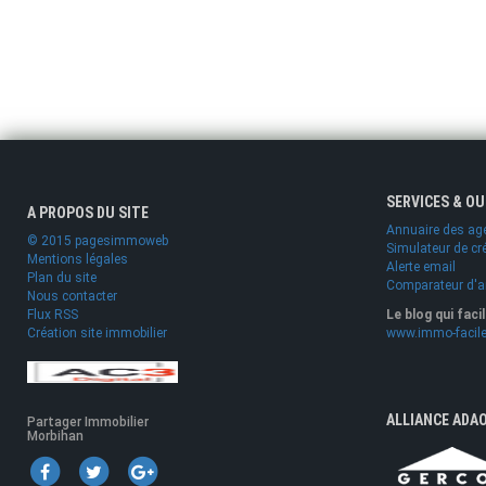
SERVICES & O
A PROPOS DU SITE
Annuaire des ag
© 2015 pagesimmoweb
Simulateur de cr
Mentions légales
Alerte email
Plan du site
Comparateur d'
Nous contacter
Flux RSS
Le blog qui faci
Création site immobilier
www.immo-facile
ALLIANCE ADA
Partager Immobilier
Morbihan