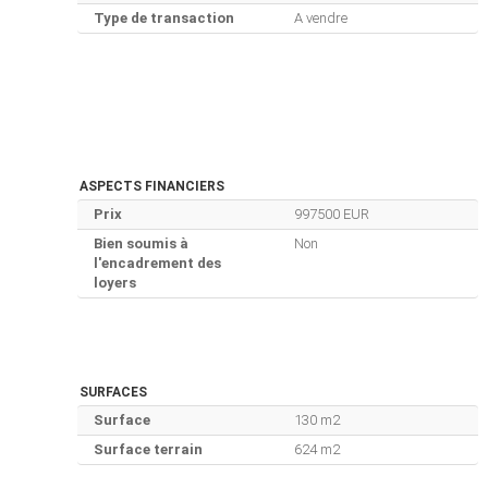
Type de transaction
A vendre
ASPECTS FINANCIERS
Prix
997500 EUR
Bien soumis à
Non
l'encadrement des
loyers
SURFACES
Surface
130 m2
Surface terrain
624 m2