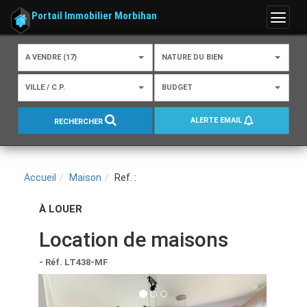
Portail Immobilier Morbihan
Menu
A VENDRE (17)
NATURE DU BIEN
VILLE / C.P.
BUDGET
ALERTE EMAIL
RECHERCHER
Accueil
Maison
Ref. :
À LOUER
Location de maisons
- Réf. LT438-MF