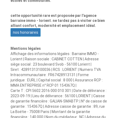
écoles et commodités.
cette opportunité rare est proposée par l'agence
barraine immo - lorient. ne tardez pas à visiter ce bien
alliant confort, modernité et emplacement idéal.
nos honoraires
Mentions légales
Affichage des informations légales : Barraine IMMO -
Lorient | Raison sociale : CABINET COTTEN | Adresse
siège social : 23 boulevard Svob - 56100 Lorient |
Siret : 42891313100036 | RCS : LORIENT | Numero TVA
Intracommunautaire : FR67428913131 | Forme
juridique : EURL | Capital social : 8 000 | Assurance RCP :
MMA ENTREPRISE n° RCP 01 154367Q |
Carte T : CPI 5602 2016 000 010 301 | Date de délivrance :
2023-09-19 | Lieu de délivrance : 56100 LORIENT | Caisse
de garantie financière : GALIAN-SMABTP. | N° de caisse de
garantie : 154367Q | Adresse caisse de garantie : 89, rue
La Boétie - 75008 Paris | Montant de la garantie
financière : 140 000 | Nom du médiateur : NC | Adresse du