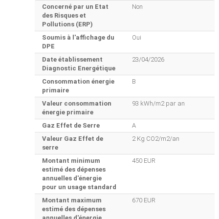
Concerné par un Etat
Non
des Risques et
Pollutions (ERP)
Soumis à l'affichage du
Oui
DPE
Date établissement
23/04/2026
Diagnostic Energétique
Consommation énergie
B
primaire
Valeur consommation
93 kWh/m2 par an
énergie primaire
Gaz Effet de Serre
A
Valeur Gaz Effet de
2 Kg CO2/m2/an
serre
Montant minimum
450 EUR
estimé des dépenses
annuelles d'énergie
pour un usage standard
Montant maximum
670 EUR
estimé des dépenses
annuelles d'énergie