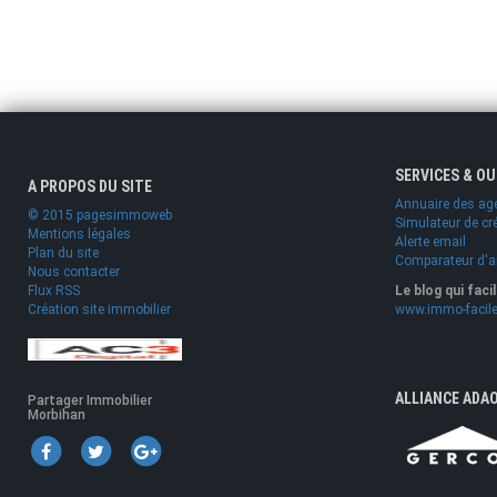
SERVICES & O
A PROPOS DU SITE
Annuaire des ag
© 2015 pagesimmoweb
Simulateur de cr
Mentions légales
Alerte email
Plan du site
Comparateur d'
Nous contacter
Flux RSS
Le blog qui faci
Création site immobilier
www.immo-facile
ALLIANCE ADA
Partager Immobilier
Morbihan