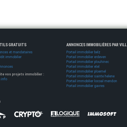
UTILS GRATUITS
ANNONCES IMMOBILIÈRES PAR VILL
ences et mandataires
Portail immobilier belz
édit immobilier
Portail immobilier erdeven
Portail immobilier plouhinec
annonces
Portail immobilier etel
Portail immobilier ploemel
lite vos projets immobilier :
Portail immobilier sainte helene
.info
Portail immobilier locoal mendon
Portail immobilier gavres
O