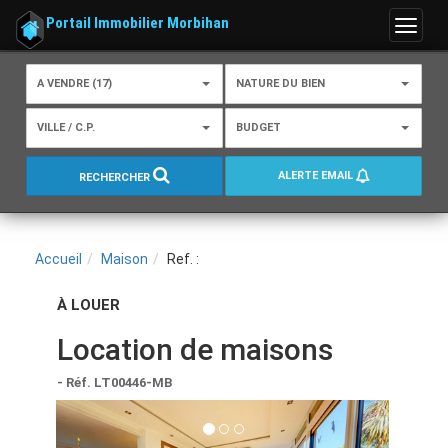
Portail Immobilier Morbihan
Menu
A VENDRE (17)
NATURE DU BIEN
VILLE / C.P.
BUDGET
ALERTE EMAIL
RECHERCHER
Accueil
Maison
Ref. :
À LOUER
Location de maisons
- Réf. LT00446-MB