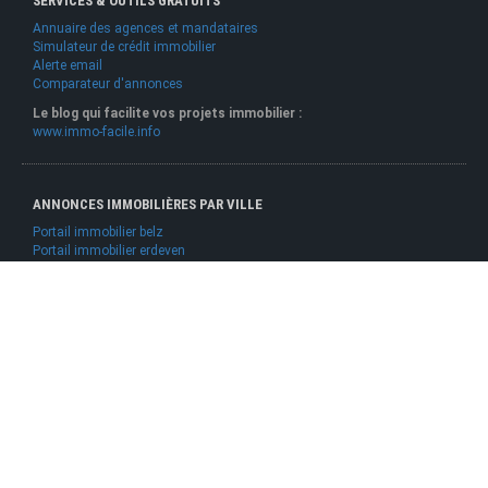
SERVICES & OUTILS GRATUITS
Annuaire des agences et mandataires
Simulateur de crédit immobilier
Alerte email
Comparateur d'annonces
Le blog qui facilite vos projets immobilier :
www.immo-facile.info
ANNONCES IMMOBILIÈRES PAR VILLE
Portail immobilier belz
Portail immobilier erdeven
Portail immobilier plouhinec
Portail immobilier etel
Portail immobilier ploemel
Portail immobilier sainte helene
Portail immobilier locoal mendon
Portail immobilier gavres
ALLIANCE ADAO