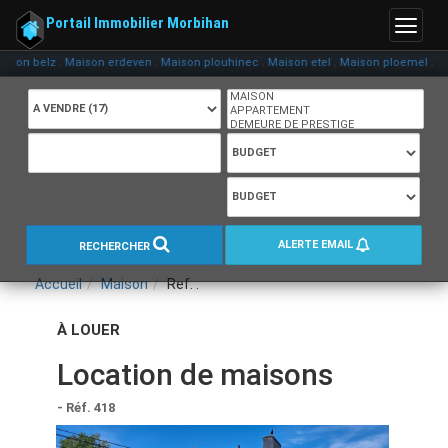
Portail Immobilier Morbihan
Menu
,
,
,
,
,
 belz
Maison erdeven
Maison plouhinec
Maison etel
Maison ploemel
Maison
ALERTE EMAIL
RECHERCHER
Accueil
Maison
Ref. :
À LOUER
Location de maisons
- Réf. 418