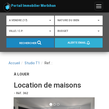
Portail Immobilier Morbihan
Menu
A VENDRE (17)
NATURE DU BIEN
VILLE / C.P.
BUDGET
ALERTE EMAIL
RECHERCHER
Accueil
Studio T1
Ref. :
À LOUER
Location de maisons
- Réf. 362