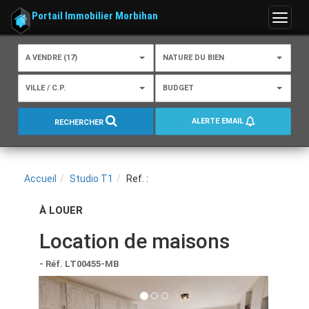
Portail Immobilier Morbihan
Menu
A VENDRE (17)
NATURE DU BIEN
VILLE / C.P.
BUDGET
ALERTE EMAIL
RECHERCHER
Accueil
Studio T1
Ref. :
À LOUER
Location de maisons
- Réf. LT00455-MB