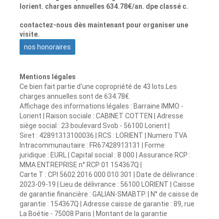
lorient. charges annuelles 634.78€/an. dpe classé c.
contactez-nous dès maintenant pour organiser une
visite.
nos honoraires
Mentions légales
Ce bien fait partie d'une copropriété de 43 lots.Les
charges annuelles sont de 634.78€.
Affichage des informations légales : Barraine IMMO -
Lorient | Raison sociale : CABINET COTTEN | Adresse
siège social : 23 boulevard Svob - 56100 Lorient |
Siret : 42891313100036 | RCS : LORIENT | Numero TVA
Intracommunautaire : FR67428913131 | Forme
juridique : EURL | Capital social : 8 000 | Assurance RCP :
MMA ENTREPRISE n° RCP 01 154367Q |
Carte T : CPI 5602 2016 000 010 301 | Date de délivrance :
2023-09-19 | Lieu de délivrance : 56100 LORIENT | Caisse
de garantie financière : GALIAN-SMABTP. | N° de caisse de
garantie : 154367Q | Adresse caisse de garantie : 89, rue
La Boétie - 75008 Paris | Montant de la garantie