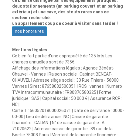
ce bien se distingue par ses équipements pratiques :
deux stationnements (un parking couvert et un parking
extérieur) et une cave, des atouts rares dans ce
secteur recherché.
un appartement coup de coeur à visiter sans tarder !
nos honoraires
Mentions légales
Ce bien fait partie d'une copropriété de 135 lots.Les
charges annuelles sont de 735€.
Affichage des informations légales : Agence Bénéat-
Chauvel - Vannes | Raison sociale : Cabinet BENEAT-
CHAUVEL | Adresse siège social : 33 Rue Thiers - 56000
Vannes | Siret : 87658032500051 | RCS : vannes | Numero
TVA Intracommunautaire : FR80876580325 | Forme
juridique : SAS | Capital social : 50 000 € | Assurance RCP :
NC |
Carte T : 56052018000026071 | Date de délivrance : 0000-
00-00 | Lieu de délivrance : NC | Caisse de garantie
financière : GALIAN. | N° de caisse de garantie : A
71020622 | Adresse caisse de garantie : 89 rue de la
Boëtie 75008 Paris | Montant de la garantie financière :