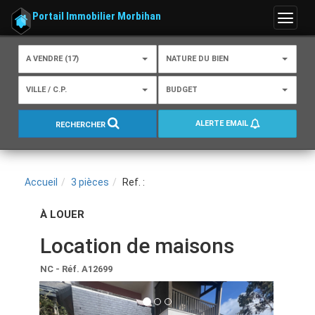
Portail Immobilier Morbihan
Menu
A VENDRE (17)
NATURE DU BIEN
VILLE / C.P.
BUDGET
ALERTE EMAIL
RECHERCHER
Accueil
3 pièces
Ref. :
À LOUER
Location de maisons
NC
- Réf. A12699