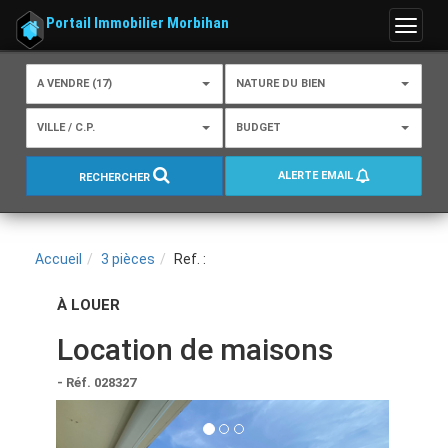
Portail Immobilier Morbihan
Menu
A VENDRE (17)
NATURE DU BIEN
VILLE / C.P.
BUDGET
ALERTE EMAIL
RECHERCHER
Accueil
3 pièces
Ref. :
À LOUER
Location de maisons
- Réf. 028327