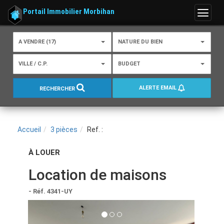
Portail Immobilier Morbihan
Menu
A VENDRE (17)
NATURE DU BIEN
VILLE / C.P.
BUDGET
ALERTE EMAIL
RECHERCHER
Accueil
3 pièces
Ref. :
À LOUER
Location de maisons
- Réf. 4341-UY