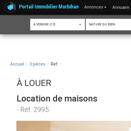
Portail Immobilier Morbihan
Annonces
Annuaire
A VENDRE (17)
NATURE DU BIEN
Accueil
3 pièces
Ref. :
À LOUER
Location de maisons
- Réf. 2995