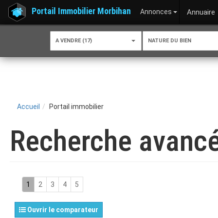
Portail Immobilier Morbihan
Annonces
Annuaire
A VENDRE (17)
NATURE DU BIEN
Accueil
Portail immobilier
Recherche avanc
1
2
3
4
5
Ouvrir le comparateur