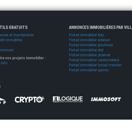
UTILS GRATUITS
ANNONCES IMMOBILIÈRES PAR VILL
ences et mandataires
Portail immobilier belz
édit immobilier
Portail immobilier erdeven
Portail immobilier plouhinec
annonces
Portail immobilier etel
Portail immobilier ploemel
lite vos projets immobilier :
Portail immobilier sainte helene
.info
Portail immobilier locoal mendon
Portail immobilier gavres
O