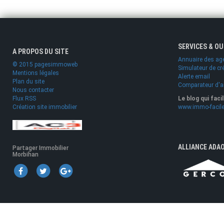
SERVICES & O
A PROPOS DU SITE
Annuaire des ag
© 2015 pagesimmoweb
Simulateur de cr
Mentions légales
Alerte email
Plan du site
Comparateur d'
Nous contacter
Flux RSS
Le blog qui faci
Création site immobilier
www.immo-facile
ALLIANCE ADA
Partager Immobilier
Morbihan