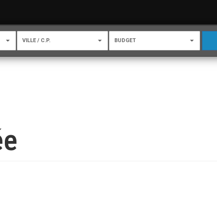
VILLE / C.P.
BUDGET
ée