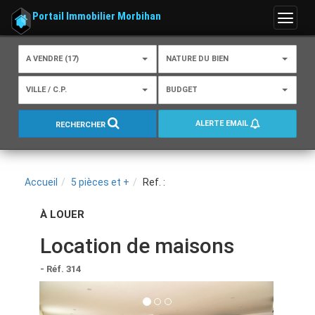
Portail Immobilier Morbihan
Menu
A VENDRE (17)
NATURE DU BIEN
VILLE / C.P.
BUDGET
ALERTE EMAIL
RECHERCHER
Accueil
5 pièces et +
Ref. :
À LOUER
Location de maisons
- Réf. 314