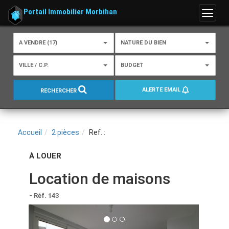
Portail Immobilier Morbihan
Menu
A VENDRE (17)
NATURE DU BIEN
VILLE / C.P.
BUDGET
ALERTE EMAIL
RECHERCHER
Accueil
2 pièces
Ref. :
À LOUER
Location de maisons
- Réf. 143