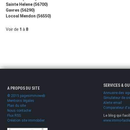
Sainte Helene (56700)
Gavres (56290)
Locoal Mendon (56550)
Voir de
1
à
8
SERVICES & O
A PROPOS DU SITE
Annuaire des ag
© 2015 pagesimmoweb
Simulateur de cr
Mentions légales
Alerte email
Plan du site
Comparateur d'
Nous contacter
Flux RSS
Le blog qui faci
Création site immobilier
www.immo-facile