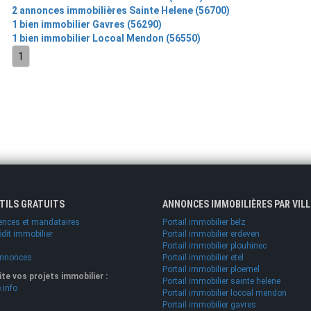
2 annonces immobilières Sainte Helene (56700)
1 bien immobilier Gavres (56290)
1 bien immobilier Locoal Mendon (56550)
1
UTILS GRATUITS
ANNONCES IMMOBILIÈRES PAR VILL
ences et mandataires
Portail immobilier belz
édit immobilier
Portail immobilier erdeven
Portail immobilier plouhinec
annonces
Portail immobilier etel
Portail immobilier ploemel
lite vos projets immobilier :
Portail immobilier sainte helene
.info
Portail immobilier locoal mendon
Portail immobilier gavres