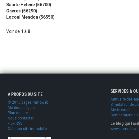
Sainte Helene (56700)
Gavres (56290)
Locoal Mendon (56550)
Voir de
1
à
8
SERVICES & O
A PROPOS DU SITE
Annuaire des ag
© 2015 pagesimmoweb
Simulateur de cr
Mentions légales
Alerte email
Plan du site
Comparateur d'
Nous contacter
Flux RSS
Le blog qui faci
Création site immobilier
www.immo-facile