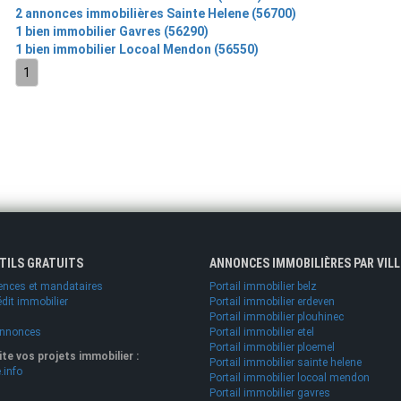
2 annonces immobilières Sainte Helene (56700)
1 bien immobilier Gavres (56290)
1 bien immobilier Locoal Mendon (56550)
1
UTILS GRATUITS
ANNONCES IMMOBILIÈRES PAR VILL
ences et mandataires
Portail immobilier belz
édit immobilier
Portail immobilier erdeven
Portail immobilier plouhinec
annonces
Portail immobilier etel
Portail immobilier ploemel
lite vos projets immobilier :
Portail immobilier sainte helene
.info
Portail immobilier locoal mendon
Portail immobilier gavres