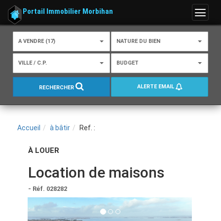
Portail Immobilier Morbihan
Menu
A VENDRE (17)
NATURE DU BIEN
VILLE / C.P.
BUDGET
ALERTE EMAIL
RECHERCHER
Accueil
à bâtir
Ref. :
À LOUER
Location de maisons
- Réf. 028282