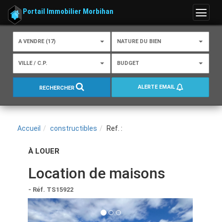
Portail Immobilier Morbihan
Menu
A VENDRE (17)
NATURE DU BIEN
VILLE / C.P.
BUDGET
ALERTE EMAIL
RECHERCHER
Accueil
constructibles
Ref. :
À LOUER
Location de maisons
- Réf. TS15922