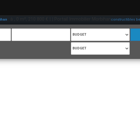
: à , 0 m², 210 800 € | | Portail Immobilier Morbihan
,
constructibles belz
c