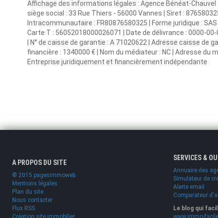
Affichage des informations légales : Agence Bénéat-Chauvel 
siège social : 33 Rue Thiers - 56000 Vannes | Siret : 876580
Intracommunautaire : FR80876580325 | Forme juridique : SAS | 
Carte T : 56052018000026071 | Date de délivrance : 0000-00-00 
| N° de caisse de garantie : A 71020622 | Adresse caisse de ga
financière : 1340000 € | Nom du médiateur : NC | Adresse du mé
Entreprise juridiquement et financièrement indépendante
SERVICES & O
A PROPOS DU SITE
Annuaire des ag
© 2015 pagesimmoweb
Simulateur de cr
Mentions légales
Alerte email
Plan du site
Comparateur d'
Nous contacter
Flux RSS
Le blog qui faci
Création site immobilier
www.immo-facile