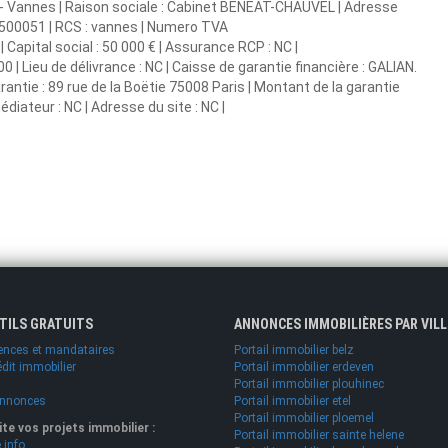
- Vannes | Raison sociale : Cabinet BENEAT-CHAUVEL | Adresse
32500051 | RCS : vannes | Numero TVA
Capital social : 50 000 € | Assurance RCP : NC |
| Lieu de délivrance : NC | Caisse de garantie financière : GALIAN.
rantie : 89 rue de la Boëtie 75008 Paris | Montant de la garantie
diateur : NC | Adresse du site : NC |
UTILS GRATUITS
ANNONCES IMMOBILIÈRES PAR VILL
ences et mandataires
Portail immobilier belz
édit immobilier
Portail immobilier erdeven
Portail immobilier plouhinec
annonces
Portail immobilier etel
Portail immobilier ploemel
lite vos projets immobilier :
Portail immobilier sainte helene
.info