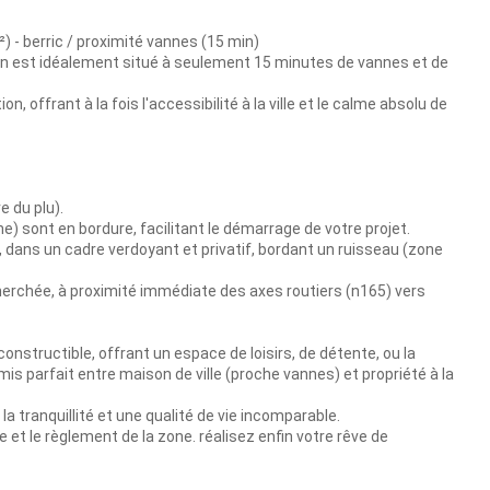
²) - berric / proximité vannes (15 min)
ain est idéalement situé à seulement 15 minutes de vannes et de
n, offrant à la fois l'accessibilité à la ville et le calme absolu de
e du plu).
one) sont en bordure, facilitant le démarrage de votre projet.
e, dans un cadre verdoyant et privatif, bordant un ruisseau (zone
herchée, à proximité immédiate des axes routiers (n165) vers
onstructible, offrant un espace de loisirs, de détente, ou la
mis parfait entre maison de ville (proche vannes) et propriété à la
a tranquillité et une qualité de vie incomparable.
et le règlement de la zone. réalisez enfin votre rêve de