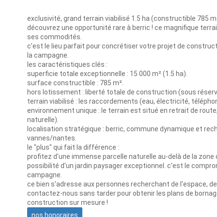
exclusivité, grand terrain viabilisé 1.5 ha (constructible 785 m
découvrez une opportunité rare à berric ! ce magnifique terr
ses commodités.
c'est le lieu parfait pour concrétiser votre projet de constructio
la campagne.
les caractéristiques clés :
superficie totale exceptionnelle : 15 000 m² (1.5 ha).
surface constructible : 785 m².
hors lotissement : liberté totale de construction (sous réserv
terrain viabilisé : les raccordements (eau, électricité, téléph
environnement unique : le terrain est situé en retrait de rout
naturelle).
localisation stratégique : berric, commune dynamique et rec
vannes/nantes.
le "plus" qui fait la différence :
profitez d'une immense parcelle naturelle au-delà de la zone c
possibilité d'un jardin paysager exceptionnel. c'est le compro
campagne.
ce bien s'adresse aux personnes recherchant de l'espace, de l
contactez-nous sans tarder pour obtenir les plans de bornage 
construction sur mesure !
nos honoraires