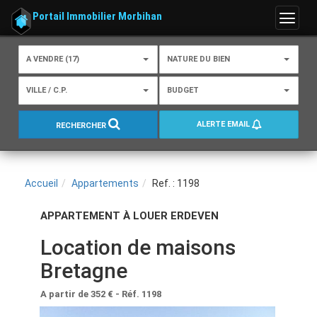
Portail Immobilier Morbihan
Menu
A VENDRE (17)
NATURE DU BIEN
VILLE / C.P.
BUDGET
ALERTE EMAIL
RECHERCHER
Accueil
Appartements
Ref. : 1198
APPARTEMENT À LOUER ERDEVEN
Location de maisons
Bretagne
A partir de 352 €
- Réf. 1198