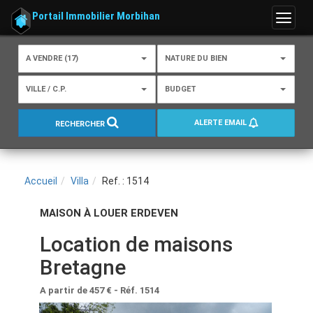
Portail Immobilier Morbihan
Menu
A VENDRE (17)
NATURE DU BIEN
VILLE / C.P.
BUDGET
ALERTE EMAIL
RECHERCHER
Accueil
Villa
Ref. : 1514
MAISON À LOUER ERDEVEN
Location de maisons
Bretagne
A partir de 457 €
- Réf. 1514