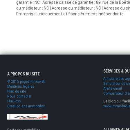
garantie : NC | Adresse caisse de garantie : 89, rue de la Boët
du médiateur : NC | Adresse du médiateur : NC | Adresse du site
Entreprise juridiquement et financièrement indépendante
SERVICES & O
A PROPOS DU SITE
Annuaire des ag
© 2015 pagesimmoweb
Simulateur de cr
Mentions légales
Alerte email
Plan du site
Comparateur d'
Nous contacter
Flux RSS
Le blog qui faci
Création site immobilier
www.immo-facile
ALLIANCE ADA