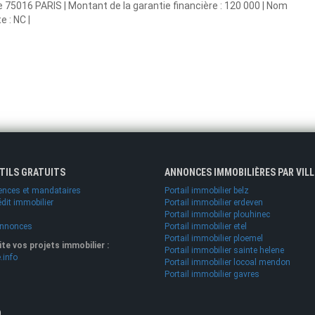
ie 75016 PARIS | Montant de la garantie financière : 120 000 | Nom
 : NC |
UTILS GRATUITS
ANNONCES IMMOBILIÈRES PAR VILL
ences et mandataires
Portail immobilier belz
édit immobilier
Portail immobilier erdeven
Portail immobilier plouhinec
annonces
Portail immobilier etel
Portail immobilier ploemel
lite vos projets immobilier :
Portail immobilier sainte helene
.info
Portail immobilier locoal mendon
Portail immobilier gavres
O