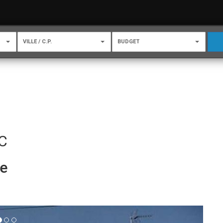
VILLE / C.P.
BUDGET
C
ne