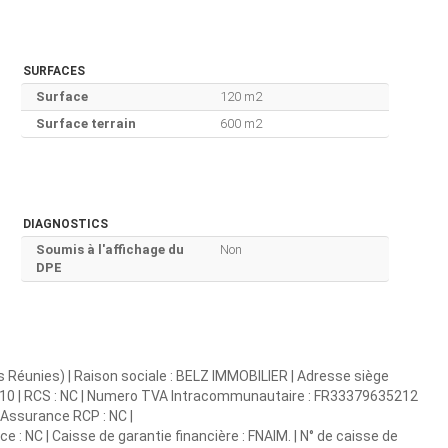
SURFACES
Surface
120 m2
Surface terrain
600 m2
DIAGNOSTICS
Soumis à l'affichage du
Non
DPE
s Réunies) | Raison sociale : BELZ IMMOBILIER | Adresse siège
00010 | RCS : NC | Numero TVA Intracommunautaire : FR33379635212
 | Assurance RCP : NC |
ce : NC | Caisse de garantie financière : FNAIM. | N° de caisse de