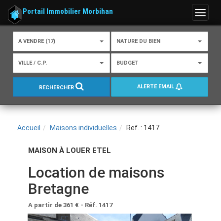
Portail Immobilier Morbihan
Menu
A VENDRE (17)
NATURE DU BIEN
VILLE / C.P.
BUDGET
ALERTE EMAIL
RECHERCHER
Accueil
Maisons individuelles
Ref. : 1417
MAISON À LOUER ETEL
Location de maisons
Bretagne
A partir de 361 €
- Réf. 1417