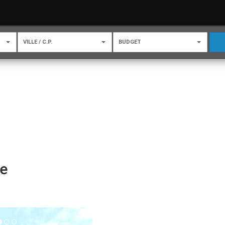
VILLE / C.P.
BUDGET
ne