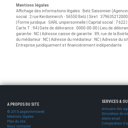
Mentions légales
Affichage des informations légales : Belz Saisonnier (Agence
social : 2 rue Kerdonnerch - 56550 Belz | Siret : 379635212
| Forme juridique : SARL unipersonnelle | Capital social : 7 622
Carte T : 94 | Date de délivrance : 0000-00-00 | Lieu de délivran
garantie : NC | Adresse caisse de garantie : 89, rue de la Boët
du médiateur : NC | Adresse du médiateur : NC | Adresse du site
Entreprise juridiquement et financièrement indépendante
SERVICES & O
A PROPOS DU SITE
Annuaire des ag
© 2015 pagesimmoweb
Simulateur de cr
Mentions légales
Alerte email
Plan du site
Comparateur d'
Nous contacter