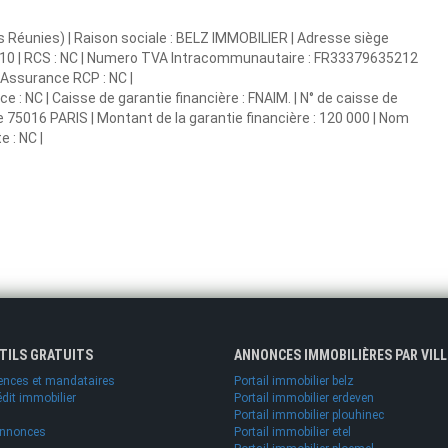
s Réunies) | Raison sociale : BELZ IMMOBILIER | Adresse siège
00010 | RCS : NC | Numero TVA Intracommunautaire : FR33379635212
 | Assurance RCP : NC |
ce : NC | Caisse de garantie financière : FNAIM. | N° de caisse de
ie 75016 PARIS | Montant de la garantie financière : 120 000 | Nom
 : NC |
UTILS GRATUITS
ANNONCES IMMOBILIÈRES PAR VILL
ences et mandataires
Portail immobilier belz
édit immobilier
Portail immobilier erdeven
Portail immobilier plouhinec
annonces
Portail immobilier etel