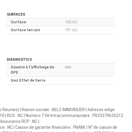
SURFACES
Surface
100 m2
Surface terrain
791 m2
DIAGNOSTICS
Soumis à l'affichage du
Non
DPE
Gaz Effet de Serre
s Réunies) | Raison sociale : BELZ IMMOBILIER | Adresse siège
00010 | RCS : NC | Numero TVA Intracommunautaire : FR33379635212
 | Assurance RCP : NC |
ce : NC | Caisse de garantie financière : FNAIM. | N° de caisse de