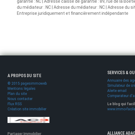
garantie : NC | Adresse caisse de garantie : 89, rue de la Boët
du médiateur : NC | Adresse du médiateur : NC | Adresse du site
Entreprise juridiquement et financièrement indépendante
SERVICES & O
A PROPOS DU SITE
Annuaire des ag
© 2015 pagesimmoweb
Simulateur de cr
Mentions légales
Alerte email
Plan du site
Comparateur d'
Nous contacter
Flux RSS
Le blog qui faci
Création site immobilier
www.immo-facile
ALLIANCE ADA
Partager Immobilier