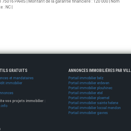
ie 75016 PARIS | Montant de la garantie financière : 120 000 | Nom
 : NC |
UTILS GRATUITS
ANNONCES IMMOBILIÈRES PAR VILL
ences et mandataires
Portail immobilier belz
édit immobilier
Portail immobilier erdeven
Portail immobilier plouhinec
annonces
Portail immobilier etel
Portail immobilier ploemel
lite vos projets immobilier :
Portail immobilier sainte helene
.info
Portail immobilier locoal mendon
Portail immobilier gavres
O