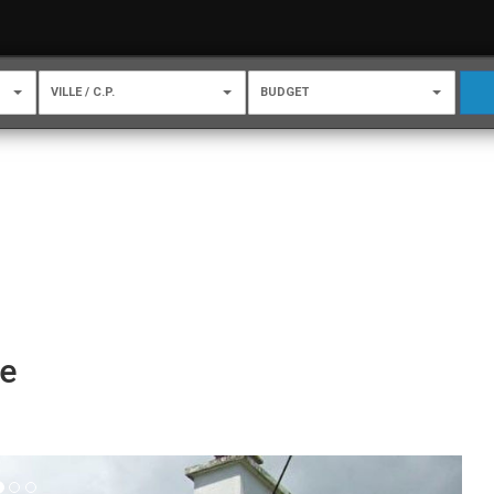
VILLE / C.P.
BUDGET
ne