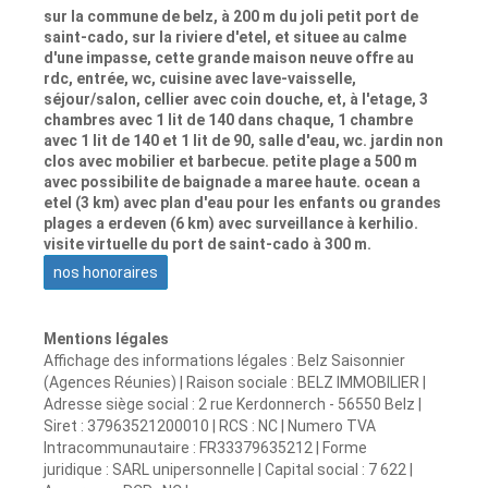
sur la commune de belz, à 200 m du joli petit port de
saint-cado, sur la riviere d'etel, et situee au calme
d'une impasse, cette grande maison neuve offre au
rdc, entrée, wc, cuisine avec lave-vaisselle,
séjour/salon, cellier avec coin douche, et, à l'etage, 3
chambres avec 1 lit de 140 dans chaque, 1 chambre
avec 1 lit de 140 et 1 lit de 90, salle d'eau, wc. jardin non
clos avec mobilier et barbecue. petite plage a 500 m
avec possibilite de baignade a maree haute. ocean a
etel (3 km) avec plan d'eau pour les enfants ou grandes
plages a erdeven (6 km) avec surveillance à kerhilio.
visite virtuelle du port de saint-cado à 300 m.
nos honoraires
Mentions légales
Affichage des informations légales : Belz Saisonnier
(Agences Réunies) | Raison sociale : BELZ IMMOBILIER |
Adresse siège social : 2 rue Kerdonnerch - 56550 Belz |
Siret : 37963521200010 | RCS : NC | Numero TVA
Intracommunautaire : FR33379635212 | Forme
juridique : SARL unipersonnelle | Capital social : 7 622 |