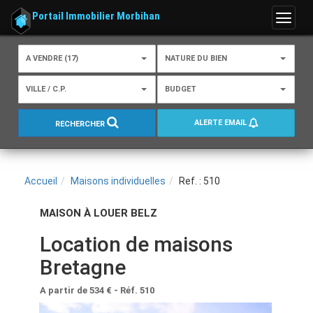
Portail Immobilier Morbihan
Menu
A VENDRE (17)
NATURE DU BIEN
VILLE / C.P.
BUDGET
ALERTE EMAIL
RECHERCHER
Accueil
Maisons individuelles
Ref. : 510
MAISON À LOUER BELZ
Location de maisons
Bretagne
A partir de 534 €
- Réf. 510