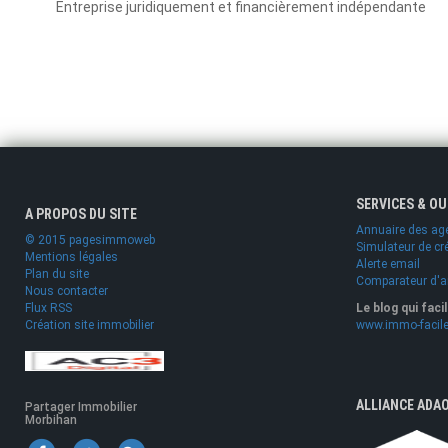
Entreprise juridiquement et financièrement indépendante
SERVICES & O
A PROPOS DU SITE
Annuaire des ag
© 2015 pagesimmoweb
Simulateur de cr
Mentions légales
Alerte email
Plan du site
Comparateur d'
Nous contacter
Flux RSS
Le blog qui faci
Création site immobilier
www.immo-facile
ALLIANCE ADA
Partager Immobilier
Morbihan