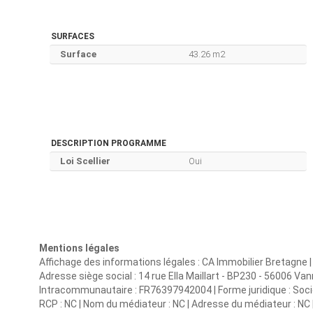
SURFACES
Surface
43.26 m2
DESCRIPTION PROGRAMME
Loi Scellier
Oui
Mentions légales
Affichage des informations légales : CA Immobilier Bretagn
Adresse siège social : 14 rue Ella Maillart - BP230 - 56006 V
Intracommunautaire : FR76397942004 | Forme juridique : Sociét
RCP : NC | Nom du médiateur : NC | Adresse du médiateur : NC |