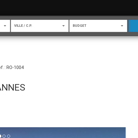
VILLE / C.P.
BUDGET
f. : RO-1004
ANNES