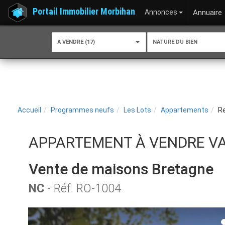
Portail Immobilier Morbihan
Annonces
Annuaire
A VENDRE (17)
NATURE DU BIEN
Accueil
Programmes neufs
Les Lots
Appartements
Re
APPARTEMENT À VENDRE V
Vente de maisons Bretagne
NC
- Réf. RO-1004