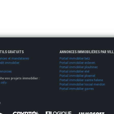
UTILS GRATUITS
ANNONCES IMMOBILIÈRES PAR VILL
ences et mandataires
Portail immobilier belz
édit immobilier
Portail immobilier erdeven
Portail immobilier plouhinec
annonces
Portail immobilier etel
Portail immobilier ploemel
lite vos projets immobilier :
Portail immobilier sainte helene
.info
Portail immobilier locoal mendon
Portail immobilier gavres
O