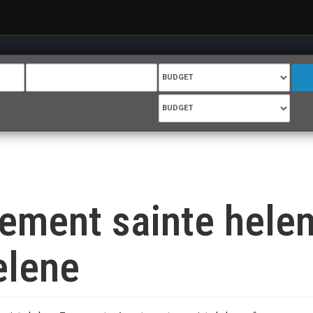
tement sainte hele
elene